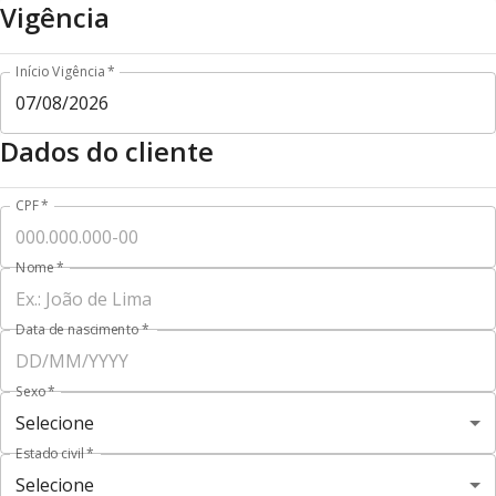
Vigência
.
Início Vigência
*
Dados do cliente
CPF
*
Nome
*
Data de nascimento
*
Sexo
*
Selecione
Estado civil
*
Selecione