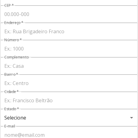
CEP
*
Endereço
*
Número
*
Complemento
Bairro
*
Cidade
*
Estado
*
E-mail