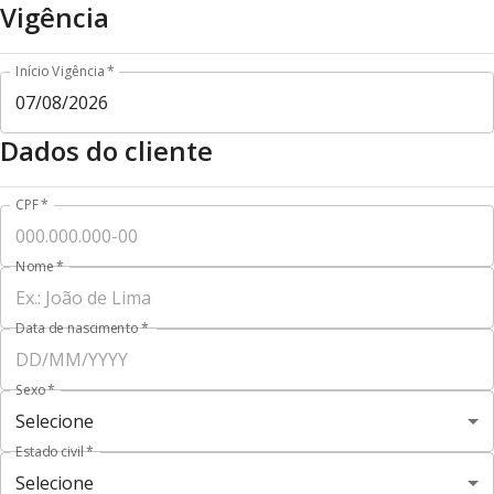
Vigência
.
Início Vigência
*
Dados do cliente
CPF
*
Nome
*
Data de nascimento
*
Sexo
*
Selecione
Estado civil
*
Selecione