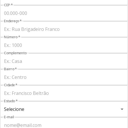
CEP
*
Endereço
*
Número
*
Complemento
Bairro
*
Cidade
*
Estado
*
E-mail